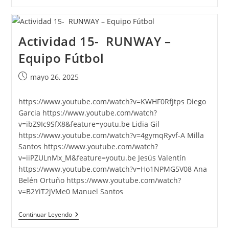
16-
Día
De
La
Mujer
Actividad 15- RUNWAY –
8M
–
Equipo Fútbol
Synthesia
Publicación
mayo 26, 2025
de
la
https://www.youtube.com/watch?v=KWHF0RfJtps Diego
entrada:
Garcia https://www.youtube.com/watch?
v=ibZ9Ic9SfX8&feature=youtu.be Lidia Gil
https://www.youtube.com/watch?v=4gymqRyvf-A Milla
Santos https://www.youtube.com/watch?
v=iiPZULnMx_M&feature=youtu.be Jesús Valentín
https://www.youtube.com/watch?v=Ho1NPMG5V08 Ana
Belén Ortuño https://www.youtube.com/watch?
v=B2YiT2jVMe0 Manuel Santos
Actividad
Continuar Leyendo
15-