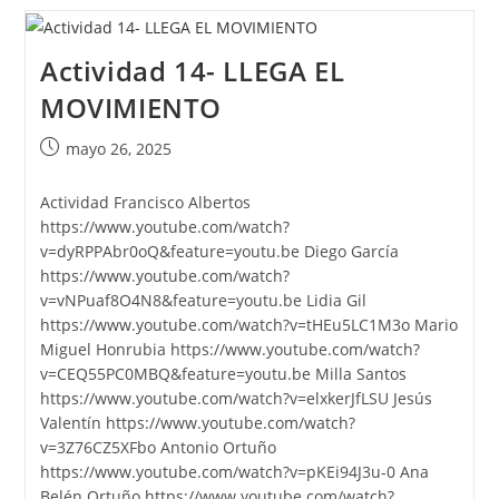
RUNWAY
–
Equipo
Fútbol
Actividad 14- LLEGA EL
MOVIMIENTO
Publicación
mayo 26, 2025
de
la
Actividad Francisco Albertos
entrada:
https://www.youtube.com/watch?
v=dyRPPAbr0oQ&feature=youtu.be Diego García
https://www.youtube.com/watch?
v=vNPuaf8O4N8&feature=youtu.be Lidia Gil
https://www.youtube.com/watch?v=tHEu5LC1M3o Mario
Miguel Honrubia https://www.youtube.com/watch?
v=CEQ55PC0MBQ&feature=youtu.be Milla Santos
https://www.youtube.com/watch?v=elxkerJfLSU Jesús
Valentín https://www.youtube.com/watch?
v=3Z76CZ5XFbo Antonio Ortuño
https://www.youtube.com/watch?v=pKEi94J3u-0 Ana
Belén Ortuño https://www.youtube.com/watch?