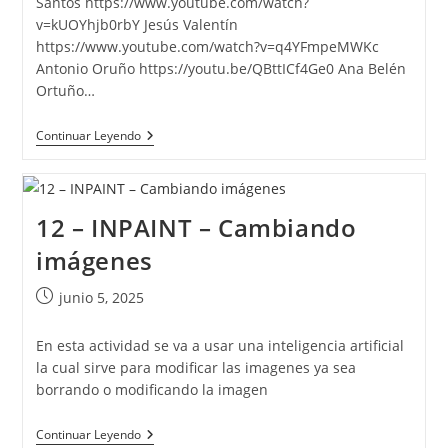
Santos https://www.youtube.com/watch?
v=kUOYhjb0rbY Jesús Valentín
https://www.youtube.com/watch?v=q4YFmpeMWKc
Antonio Oruño https://youtu.be/QBttICf4Ge0 Ana Belén
Ortuño…
Actividad
Continuar Leyendo
13-
HOMENAJE:
Mujeres
En
La
12 – INPAINT – Cambiando
Ciencia
imágenes
Publicación
junio 5, 2025
de
la
En esta actividad se va a usar una inteligencia artificial
entrada:
la cual sirve para modificar las imagenes ya sea
borrando o modificando la imagen
12
Continuar Leyendo