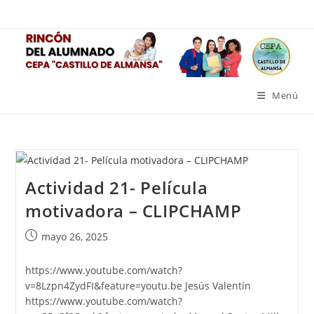
Ir
al
contenido
Menú
Actividad 21- Película
motivadora – CLIPCHAMP
Publicación
mayo 26, 2025
de
la
https://www.youtube.com/watch?
entrada:
v=8Lzpn4ZydFI&feature=youtu.be Jesús Valentín
https://www.youtube.com/watch?