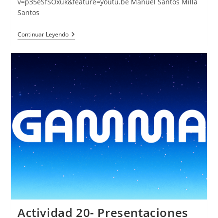
v=p35eSfSOxuk&feature=youtu.be Manuel Santos Milla
Santos
Actividad
Continuar Leyendo
21-
Película
Motivadora
–
CLIPCHAMP
Actividad 20- Presentaciones