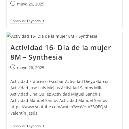
Publicación
mayo 26, 2025
de
la
Actividad
Continuar Leyendo
entrada:
17-
IA
Responde
Actividad 16- Día de la mujer
8M – Synthesia
Publicación
mayo 26, 2025
de
la
Actividad Francisco Escobar Actividad Diego García
entrada:
Actividad José Luis Mejías Actividad Santos Milla
Actividad Lina Quilez Actividad Miguel Sanchis
Actividad Manuel Santos Actividad Manuel Santos
https://www.youtube.com/watch?v=xVHtV33QEQM
Valentín Jesús
Actividad
Continuar Leyendo