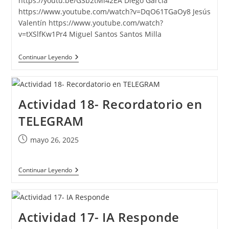
https://youtu.be/GSb2tMi42EA Diego Garcia
https://www.youtube.com/watch?v=DqO61TGaOy8 Jesús
Valentín https://www.youtube.com/watch?
v=tXSlfKw1Pr4 Miguel Santos Santos Milla
Actividad
Continuar Leyendo
19-
Historia
Con
Vídeos
Encadenados
Actividad 18- Recordatorio en
TELEGRAM
Publicación
mayo 26, 2025
de
la
Actividad
Continuar Leyendo
entrada:
18-
Recordatorio
En
TELEGRAM
Actividad 17- IA Responde