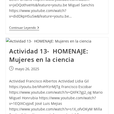
v=jxOQothveHs&feature=youtu.be Miguel Sanchis
https://www.youtube.com/watch?
v=didDkpHSuSw&feature=youtu.be…
Actividad
Continuar Leyendo
14-
LLEGA
EL
MOVIMIENTO
Actividad 13- HOMENAJE:
Mujeres en la ciencia
Publicación
mayo 26, 2025
de
la
Actividad Francisco Albertos Actividad Lidia Gil
entrada:
https://youtu.be/VhxHYzrMJTg Francisco Escobar
https://www.youtube.com/watch?v=QXFK7gJ2_og Mario
Miguel Honrubia https://www.youtube.com/watch?
v=1EQIXCvjpvE José Luis Mejias
https://www.youtube.com/watch?v=s1X_ofvOKyM Milla