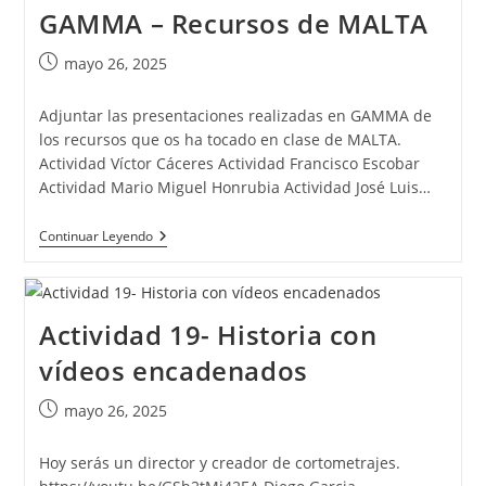
GAMMA – Recursos de MALTA
Publicación
mayo 26, 2025
de
la
Adjuntar las presentaciones realizadas en GAMMA de
entrada:
los recursos que os ha tocado en clase de MALTA.
Actividad Víctor Cáceres Actividad Francisco Escobar
Actividad Mario Miguel Honrubia Actividad José Luis…
Actividad
Continuar Leyendo
20-
Presentaciones
GAMMA
–
Recursos
Actividad 19- Historia con
De
MALTA
vídeos encadenados
Publicación
mayo 26, 2025
de
la
Hoy serás un director y creador de cortometrajes.
entrada: