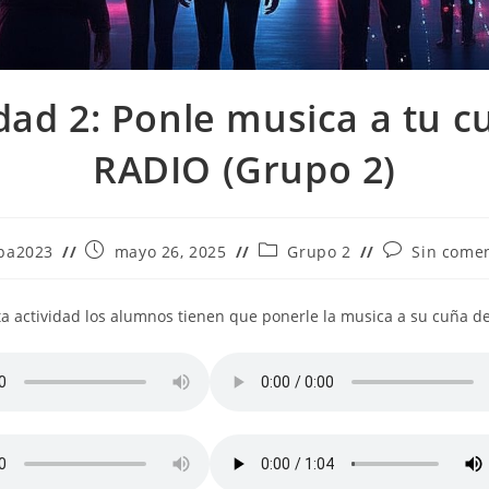
idad 2: Ponle musica a tu c
RADIO (Grupo 2)
Publicación
Categoría
Comentarios
pa2023
mayo 26, 2025
Grupo 2
Sin comen
de
de
de
la
la
la
a:
entrada:
entrada:
entrada:
ta actividad los alumnos tienen que ponerle la musica a su cuña de