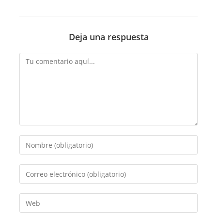
Deja una respuesta
Comentario
Introduce
tu
nombre
Introduce
o
tu
nombre
dirección
Introduce
de
de
la
usuario