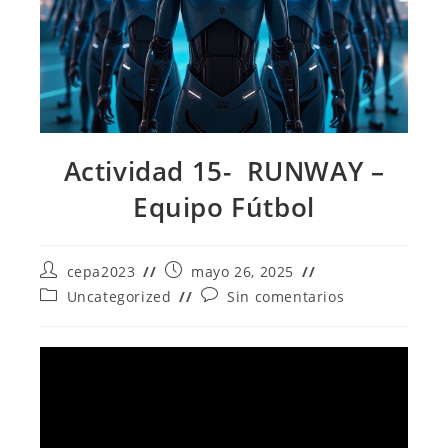
Actividad 15- RUNWAY –
Equipo Fútbol
Autor
Publicación
cepa2023
mayo 26, 2025
de
de
Categoría
Comentarios
Uncategorized
Sin comentarios
la
la
de
de
entrada:
entrada:
la
la
entrada:
entrada: