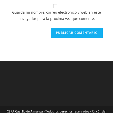
correo
URL
para
electrónico
de
comentar
Guarda mi nombre, correo electrónico y web en este
para
tu
navegador para la próxima vez que comente.
comentar
web
(opcional)
CEPA Castillo de Almansa - Todos los derechos reservados - Rincón del