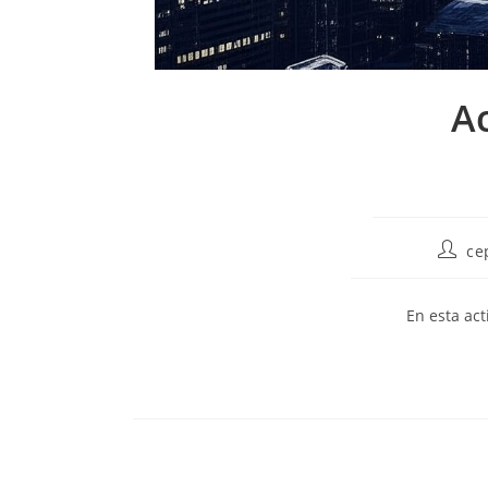
A
Autor
ce
de
la
entrad
En esta ac