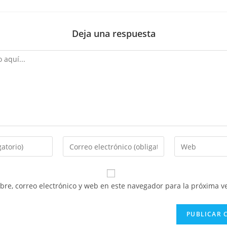
Deja una respuesta
Introduce
Introduce
tu
la
dirección
URL
de
de
re, correo electrónico y web en este navegador para la próxima v
correo
tu
electrónico
web
para
(opcional)