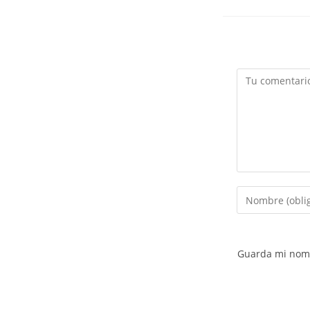
Comentario
Introduce
tu
nombre
o
Guarda mi nomb
nombre
de
usuario