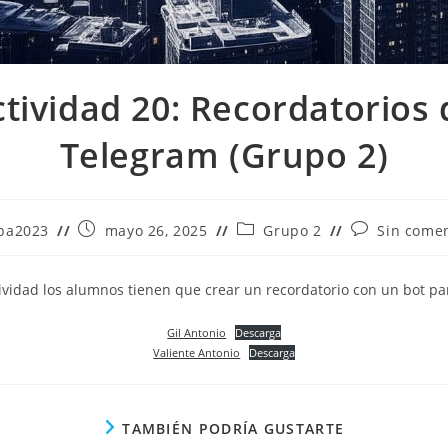
ctividad 20: Recordatorios 
Telegram (Grupo 2)
Publicación
Categoría
Comentarios
pa2023
mayo 26, 2025
Grupo 2
Sin comen
de
de
de
la
la
la
a:
entrada:
entrada:
entrada:
tividad los alumnos tienen que crear un recordatorio con un bot pa
Gil Antonio
Descarga
Valiente Antonio
Descarga
TAMBIÉN PODRÍA GUSTARTE