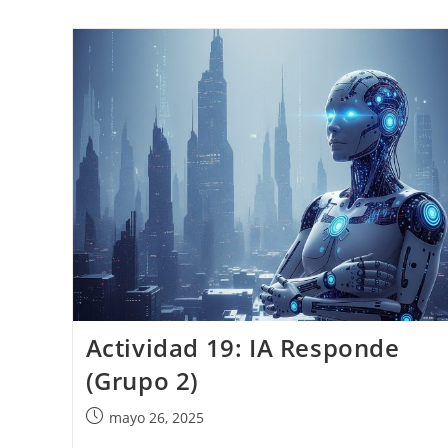
Presentaciones
Gamma
–
Recursos
De
Malta
(Grupo
2)
Actividad 19: IA Responde
(Grupo 2)
Publicación
mayo 26, 2025
de