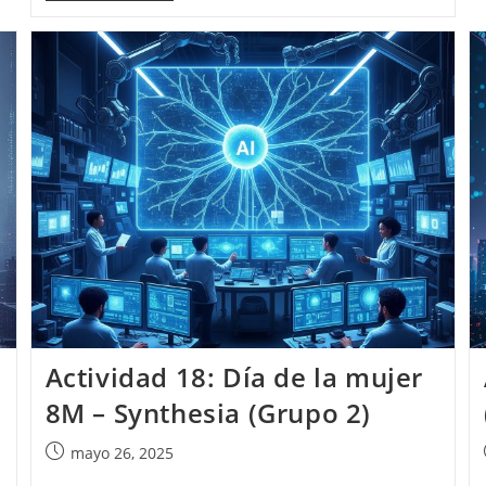
21:
Historia
Con
Vídeos
Encadenados
(Grupo
2)
Actividad 18: Día de la mujer
8M – Synthesia (Grupo 2)
Publicación
mayo 26, 2025
de