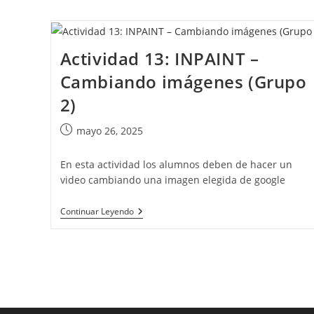
(Grupo
2)
Actividad 13: INPAINT –
Cambiando imágenes (Grupo
2)
Publicación
mayo 26, 2025
de
la
En esta actividad los alumnos deben de hacer un
entrada:
video cambiando una imagen elegida de google
Actividad
Continuar Leyendo
13:
INPAINT
–
Cambiando
Imágenes
(Grupo
2)