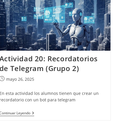
web
Actividad 20: Recordatorios
de Telegram (Grupo 2)
Publicación
mayo 26, 2025
de
la
En esta actividad los alumnos tienen que crear un
entrada:
recordatorio con un bot para telegram
Actividad
Continuar Leyendo
20:
Recordatorios
De
Telegram