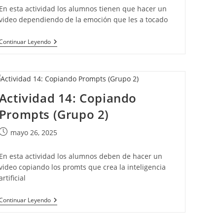
la
En esta actividad los alumnos tienen que hacer un
entrada:
video dependiendo de la emoción que les a tocado
Actividad
Continuar Leyendo
17:
EMOCIONES
(Grupo
2)
Actividad 14: Copiando
Prompts (Grupo 2)
Publicación
mayo 26, 2025
de
la
En esta actividad los alumnos deben de hacer un
entrada:
video copiando los promts que crea la inteligencia
artificial
Actividad
Continuar Leyendo
14:
Copiando