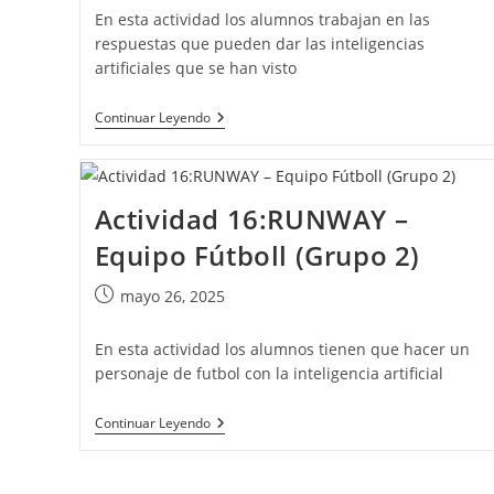
la
En esta actividad los alumnos trabajan en las
entrada:
respuestas que pueden dar las inteligencias
artificiales que se han visto
Actividad
Continuar Leyendo
19:
IA
Responde
(Grupo
2)
Actividad 16:RUNWAY –
Equipo Fútboll (Grupo 2)
Publicación
mayo 26, 2025
de
la
En esta actividad los alumnos tienen que hacer un
entrada:
personaje de futbol con la inteligencia artificial
Actividad
Continuar Leyendo
16:RUNWAY
–
Equipo
Fútboll