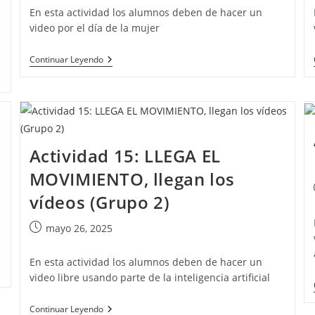
la
En esta actividad los alumnos deben de hacer un
entrada:
video por el día de la mujer
Actividad
Continuar Leyendo
18:
Día
De
La
Mujer
8M
–
Synthesia
Actividad 15: LLEGA EL
(Grupo
2)
MOVIMIENTO, llegan los
vídeos (Grupo 2)
Publicación
mayo 26, 2025
de
la
En esta actividad los alumnos deben de hacer un
entrada:
video libre usando parte de la inteligencia artificial
Actividad
Continuar Leyendo