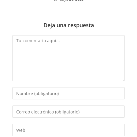
Deja una respuesta
Comentario
Introduce
tu
nombre
Introduce
o
tu
nombre
dirección
Introduce
de
de
la
usuario