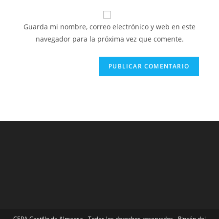
correo
URL
para
electrónico
de
comentar
Guarda mi nombre, correo electrónico y web en este
para
tu
navegador para la próxima vez que comente.
comentar
web
(opcional)
CEPA Castillo de Almansa - Todos los derechos reservados - Rincón del