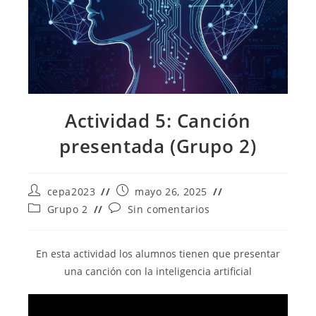
Actividad 5: Canción
presentada (Grupo 2)
Autor
Publicación
cepa2023
mayo 26, 2025
de
de
Categoría
Comentarios
Grupo 2
Sin comentarios
la
la
de
de
entrada:
entrada:
la
la
entrada:
entrada:
En esta actividad los alumnos tienen que presentar
una canción con la inteligencia artificial