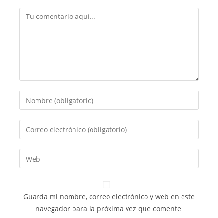
Comentario
Introduce
tu
nombre
Introduce
o
tu
nombre
dirección
Introduce
de
de
la
usuario
correo
URL
para
electrónico
de
comentar
Guarda mi nombre, correo electrónico y web en este
para
tu
navegador para la próxima vez que comente.
comentar
web