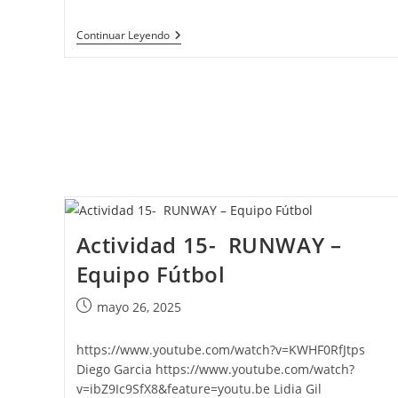
de
la
Actividad
Continuar Leyendo
entrada:
18-
Recordatorio
En
TELEGRAM
Actividad 15- RUNWAY –
Equipo Fútbol
Publicación
mayo 26, 2025
de
la
https://www.youtube.com/watch?v=KWHF0RfJtps
entrada:
Diego Garcia https://www.youtube.com/watch?
v=ibZ9Ic9SfX8&feature=youtu.be Lidia Gil