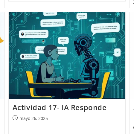
Presentaciones
GAMMA
–
Recursos
De
MALTA
Actividad 17- IA Responde
Publicación
mayo 26, 2025
de
la