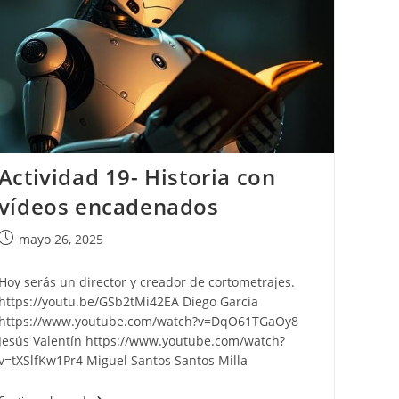
web
Actividad 19- Historia con
vídeos encadenados
Publicación
mayo 26, 2025
de
la
Hoy serás un director y creador de cortometrajes.
entrada:
https://youtu.be/GSb2tMi42EA Diego Garcia
https://www.youtube.com/watch?v=DqO61TGaOy8
Jesús Valentín https://www.youtube.com/watch?
v=tXSlfKw1Pr4 Miguel Santos Santos Milla