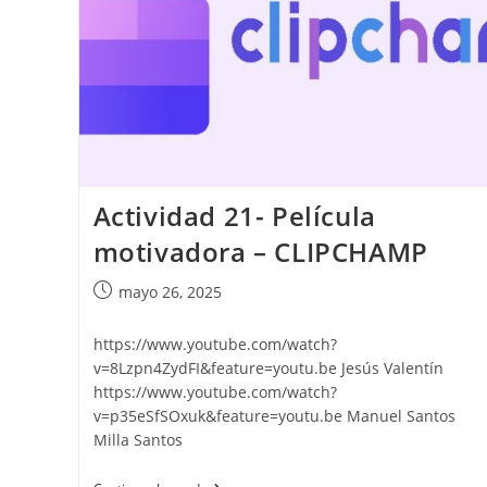
Actividad 21- Película
motivadora – CLIPCHAMP
Publicación
mayo 26, 2025
de
la
https://www.youtube.com/watch?
entrada:
v=8Lzpn4ZydFI&feature=youtu.be Jesús Valentín
https://www.youtube.com/watch?
v=p35eSfSOxuk&feature=youtu.be Manuel Santos
Milla Santos