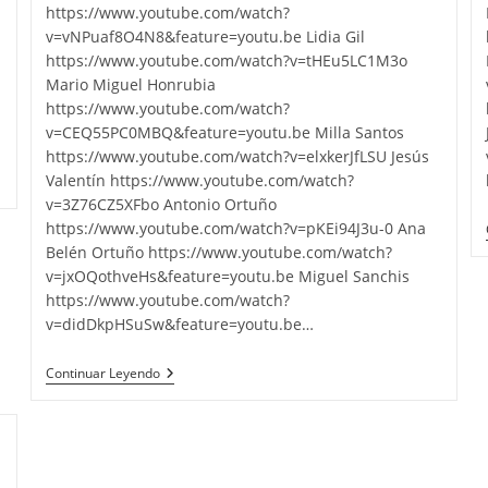
a
https://www.youtube.com/watch?
v=vNPuaf8O4N8&feature=youtu.be Lidia Gil
https://www.youtube.com/watch?v=tHEu5LC1M3o
Mario Miguel Honrubia
https://www.youtube.com/watch?
v=CEQ55PC0MBQ&feature=youtu.be Milla Santos
https://www.youtube.com/watch?v=elxkerJfLSU Jesús
Valentín https://www.youtube.com/watch?
v=3Z76CZ5XFbo Antonio Ortuño
https://www.youtube.com/watch?v=pKEi94J3u-0 Ana
Belén Ortuño https://www.youtube.com/watch?
v=jxOQothveHs&feature=youtu.be Miguel Sanchis
https://www.youtube.com/watch?
v=didDkpHSuSw&feature=youtu.be…
Actividad
Continuar Leyendo
14-
LLEGA
EL
MOVIMIENTO