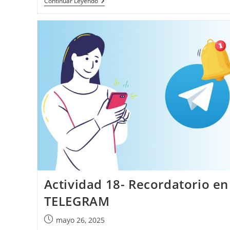
Actividad
Continuar Leyendo
21-
Película
Motivadora
–
CLIPCHAMP
Actividad 18- Recordatorio en
TELEGRAM
Publicación
mayo 26, 2025