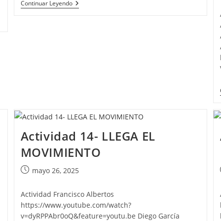
Actividad
Continuar Leyendo
entrada:
17-
IA
Responde
Actividad 14- LLEGA EL
MOVIMIENTO
Publicación
mayo 26, 2025
de
la
Actividad Francisco Albertos
entrada:
https://www.youtube.com/watch?
v=dyRPPAbr0oQ&feature=youtu.be Diego García