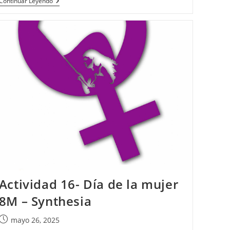
Actividad
Continuar Leyendo
19-
Historia
Con
Vídeos
Encadenados
Actividad 16- Día de la mujer
8M – Synthesia
Publicación
mayo 26, 2025