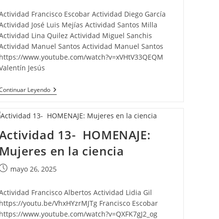
de
la
Actividad Francisco Escobar Actividad Diego García
entrada:
Actividad José Luis Mejías Actividad Santos Milla
Actividad Lina Quilez Actividad Miguel Sanchis
Actividad Manuel Santos Actividad Manuel Santos
https://www.youtube.com/watch?v=xVHtV33QEQM
Valentín Jesús
Actividad
Continuar Leyendo
16-
Día
De
La
Mujer
Actividad 13- HOMENAJE:
8M
–
Mujeres en la ciencia
Synthesia
Publicación
mayo 26, 2025
de
la
Actividad Francisco Albertos Actividad Lidia Gil
entrada:
https://youtu.be/VhxHYzrMJTg Francisco Escobar
https://www.youtube.com/watch?v=QXFK7gJ2_og