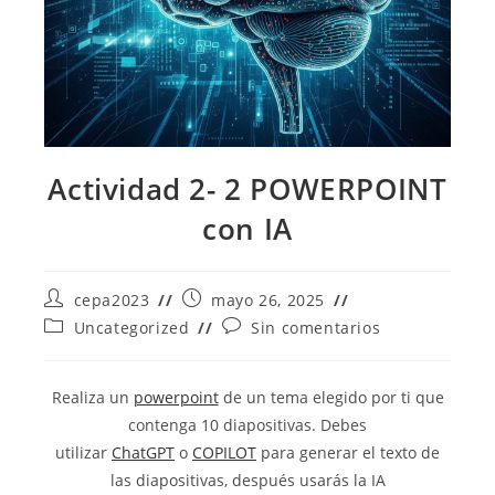
Actividad 2- 2 POWERPOINT
con IA
Autor
Publicación
cepa2023
mayo 26, 2025
de
de
Categoría
Comentarios
Uncategorized
Sin comentarios
la
la
de
de
entrada:
entrada:
la
la
entrada:
entrada:
Realiza un
powerpoint
de un tema elegido por ti que
contenga 10 diapositivas. Debes
utilizar
ChatGPT
o
COPILOT
para generar el texto de
las diapositivas, después usarás la IA