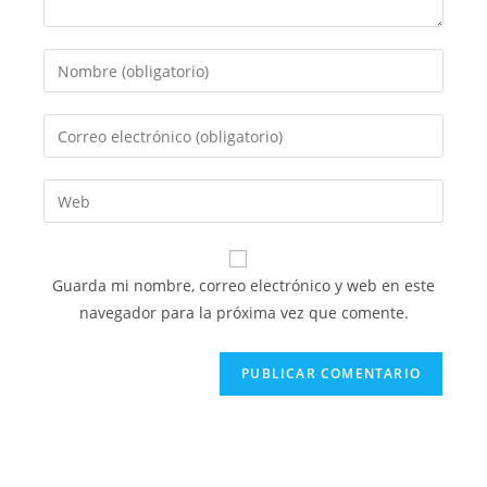
Introduce
tu
nombre
Introduce
o
tu
nombre
dirección
Introduce
de
de
la
usuario
correo
URL
para
electrónico
de
comentar
Guarda mi nombre, correo electrónico y web en este
para
tu
navegador para la próxima vez que comente.
comentar
web
(opcional)