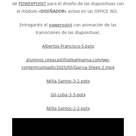
de
POWERPOINT
para el diseño de las diapositivas con
el módulo «
DISEÑADOR
» activo en las OFFICE 365.
Entregaréis el
powerpoint
con animación de las
transiciones de las diapositivas.
Albertos-Francisco-5.pptx
alumnos.cepacastillodealmansa.com/wp-
content/uploads/2025/05/Garcia-Diego-2.mp4
Milla-Santos-3-2.pptx
Gil-Lidia-3-3.pptx
Milla-Santos-2-2.pptx