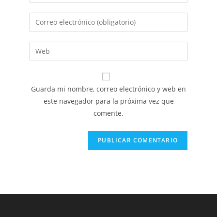
tu
nombre
Introduce
o
tu
nombre
dirección
Introduce
de
de
la
usuario
correo
URL
para
electrónico
de
comentar
Guarda mi nombre, correo electrónico y web en
para
tu
este navegador para la próxima vez que
comentar
web
comente.
(opcional)