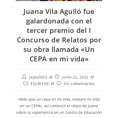
Juana Vila Agulló fue
galardonada con el
tercer premio del I
Concurso de Relatos por
su obra llamada «Un
CEPA en mi vida»
Autor
Publicación
cepa2023
junio 22, 2022
de
de
Categoría
Comentarios
ESCRITOS
Sin comentarios
la
la
de
de
entrada:
entrada:
la
la
entrada:
entrada:
«Más que un cepa en mi vida, relataré mi vida
en un CEPA», así comenzó el relato de Juana
sobre su experiencia en un Centro de Educación